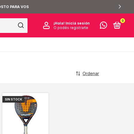
OSTO PARA VOS
0
¡Hola!
Iniciá sesión
O podés registrarte
Ordenar
SIN STOCK