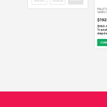
APLICAR
PALET
VAIRO 
$192
$160.
Trans
depós
COM