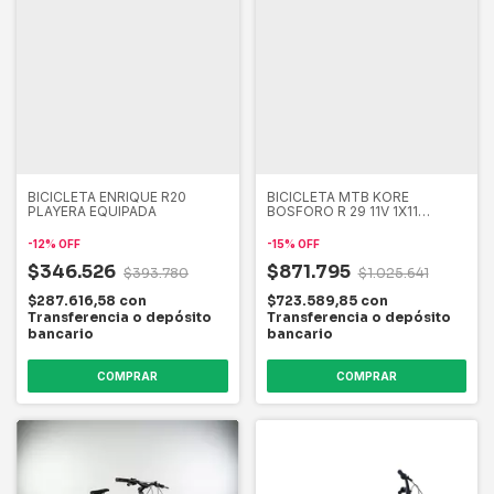
BICICLETA ENRIQUE R20
BICICLETA MTB KORE
PLAYERA EQUIPADA
BOSFORO R 29 11V 1X11
MONOPLATO SENSAH 2026
-
12
%
OFF
-
15
%
OFF
$346.526
$871.795
$393.780
$1.025.641
$287.616,58
con
$723.589,85
con
Transferencia o depósito
Transferencia o depósito
bancario
bancario
COMPRAR
COMPRAR