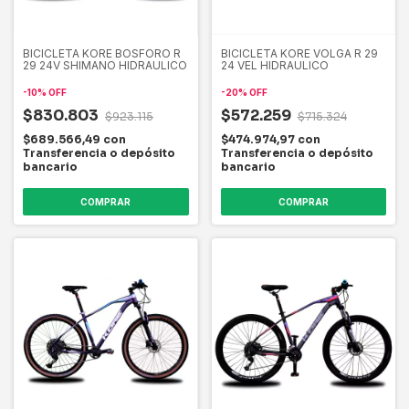
BICICLETA KORE BOSFORO R
BICICLETA KORE VOLGA R 29
29 24V SHIMANO HIDRAULICO
24 VEL HIDRAULICO
-
10
%
OFF
-
20
%
OFF
$830.803
$572.259
$923.115
$715.324
$689.566,49
con
$474.974,97
con
Transferencia o depósito
Transferencia o depósito
bancario
bancario
COMPRAR
COMPRAR