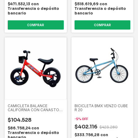
$471.532,13
con
$518.619,69
con
Transferencia o depósito
Transferencia o depósito
bancario
bancario
COMPRAR
COMPRAR
CAMICLETA BALANCE
BICICLETA BMX VENZO CUBE
CALIFORNIA CON CANASTO
R 20
RUEDAS MACIZAS
$104.528
-
5
%
OFF
$402.116
$423.280
$86.758,24
con
Transferencia o depósito
$333.756,28
con
bancario