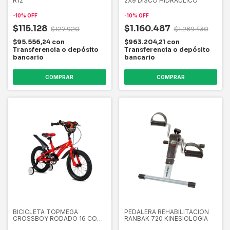
R12
2X9 DISCO HIDRAULICO
-
10
%
OFF
-
10
%
OFF
$115.128
$1.160.487
$127.920
$1.289.430
$95.556,24
con
$963.204,21
con
Transferencia o depósito
Transferencia o depósito
bancario
bancario
COMPRAR
COMPRAR
BICICLETA TOPMEGA
PEDALERA REHABILITACION
CROSSBOY RODADO 16 CON
RANBAK 720 KINESIOLOGIA
ESTABILIZADORES