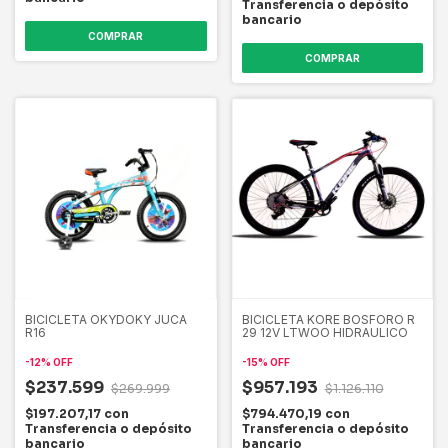
Transferencia o depósito
bancario
COMPRAR
COMPRAR
BICICLETA OKYDOKY JUCA
BICICLETA KORE BOSFORO R
R16
29 12V LTWOO HIDRAULICO
-
12
%
OFF
-
15
%
OFF
$237.599
$957.193
$269.999
$1.126.110
$197.207,17
con
$794.470,19
con
Transferencia o depósito
Transferencia o depósito
bancario
bancario