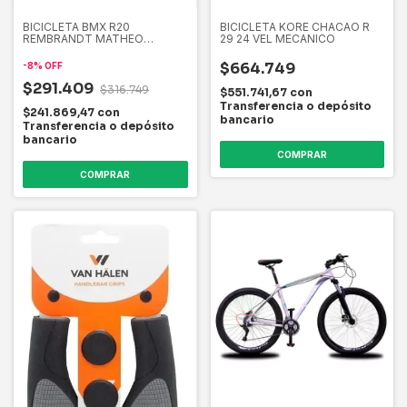
BICICLETA BMX R20
BICICLETA KORE CHACAO R
REMBRANDT MATHEO
29 24 VEL MECANICO
REM352 UNISEX
$664.749
-
8
%
OFF
$291.409
$316.749
$551.741,67
con
Transferencia o depósito
$241.869,47
con
bancario
Transferencia o depósito
bancario
COMPRAR
COMPRAR