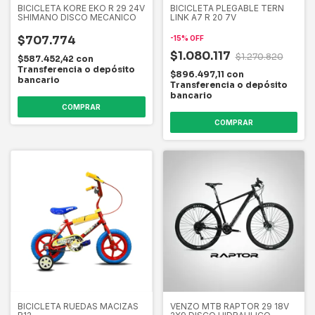
BICICLETA KORE EKO R 29 24V
BICICLETA PLEGABLE TERN
SHIMANO DISCO MECANICO
LINK A7 R 20 7V
$707.774
-
15
%
OFF
$1.080.117
$1.270.820
$587.452,42
con
Transferencia o depósito
$896.497,11
con
bancario
Transferencia o depósito
bancario
COMPRAR
COMPRAR
BICICLETA RUEDAS MACIZAS
VENZO MTB RAPTOR 29 18V