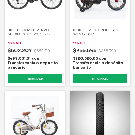
BICICLETA MTB VENZO
BICICLETA LOOPLINE R16
AHEAD EVO 2026 29 21V
VARON BMX
SHIMANO MECANICO
-
10
%
OFF
-
8
%
OFF
$602.207
$265.695
$669.119
$288.799
$499.831,81
con
$220.526,85
con
Transferencia o depósito
Transferencia o depósito
bancario
bancario
COMPRAR
COMPRAR