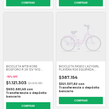
COMPRAR
COMPRAR
BICICLETA MTB KORE
BICICLETA PASEO LAZYGIRL
BOSFORO R 29 12V 1X12
PLAYERA R26 EQUIPADA
MONOPLATO SENSAH SCUD
DAMA
$387.154
-
15
%
OFF
$1.121.303
$1.319.181
$321.337,82
con
Transferencia o depósito
$930.681,49
con
bancario
Transferencia o depósito
bancario
COMPRAR
COMPRAR