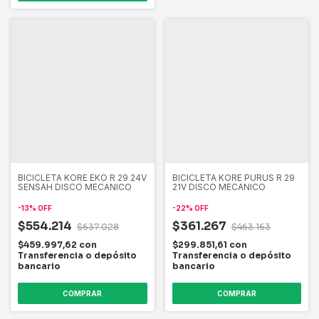
BICICLETA KORE EKO R 29 24V
BICICLETA KORE PURUS R 29
SENSAH DISCO MECANICO
21V DISCO MECANICO
-
13
%
OFF
-
22
%
OFF
$554.214
$361.267
$637.028
$463.163
$459.997,62
con
$299.851,61
con
Transferencia o depósito
Transferencia o depósito
bancario
bancario
COMPRAR
COMPRAR