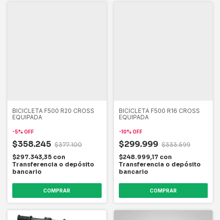
BICICLETA F500 R20 CROSS
BICICLETA F500 R16 CROSS
EQUIPADA
EQUIPADA
-
5
%
OFF
-
10
%
OFF
$358.245
$299.999
$377.100
$333.599
$297.343,35
con
$248.999,17
con
Transferencia o depósito
Transferencia o depósito
bancario
bancario
COMPRAR
COMPRAR