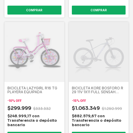
COMPRAR
COMPRAR
BICICLETA LAZYGIRL R16 TG
BICICLETA KORE BOSFORO R
PLAYERA EQUIPADA
29 11V 1X11 FULL SENSAH
SCUD
-
10
%
OFF
-
15
%
OFF
$299.999
$1.063.349
$333.332
$1.250.999
$248.999,17
con
$882.579,67
con
Transferencia o depósito
Transferencia o depósito
bancario
bancario