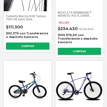
BICICLETA REMBRANDT
INFANTIL R12 FLOWER
Cubierta Maciza R28 Tannus
EQUIPADA
700x28 Semi Slick
Antipinchaduras
-
15
%
OFF
$111.300
$234.430
$275.800
$92.379
con
Transferencia
$194.576,90
con
o depósito bancario
Transferencia o depósito
bancario
COMPRAR