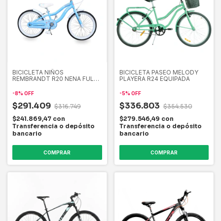
BICICLETA NIÑOS
BICICLETA PASEO MELODY
REMBRANDT R20 NENA FULL
PLAYERA R24 EQUIPADA
EQUIPADA
-
8
%
OFF
-
5
%
OFF
$291.409
$336.803
$316.749
$354.530
$241.869,47
con
$279.546,49
con
Transferencia o depósito
Transferencia o depósito
bancario
bancario
COMPRAR
COMPRAR