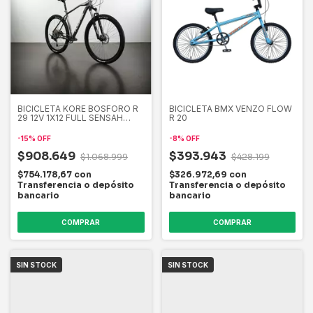
BICICLETA KORE BOSFORO R
BICICLETA BMX VENZO FLOW
29 12V 1X12 FULL SENSAH
R 20
2026
-
15
%
OFF
-
8
%
OFF
$908.649
$393.943
$1.068.999
$428.199
$754.178,67
con
$326.972,69
con
Transferencia o depósito
Transferencia o depósito
bancario
bancario
COMPRAR
COMPRAR
SIN STOCK
SIN STOCK