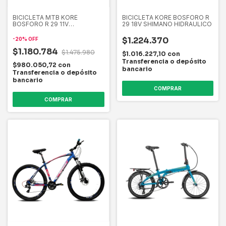
BICICLETA MTB KORE
BICICLETA KORE BOSFORO R
BOSFORO R 29 11V
29 18V SHIMANO HIDRAULICO
MONOPLATO SHIMANO CUES
$1.224.370
-
20
%
OFF
$1.180.784
$1.475.980
$1.016.227,10
con
Transferencia o depósito
$980.050,72
con
bancario
Transferencia o depósito
bancario
COMPRAR
COMPRAR