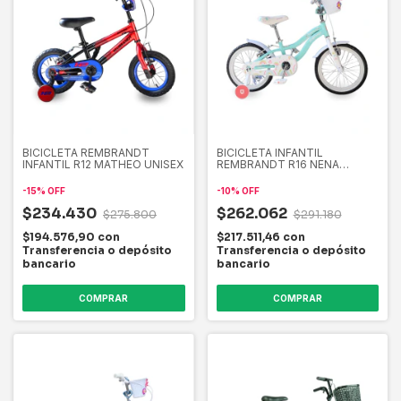
BICICLETA REMBRANDT
BICICLETA INFANTIL
INFANTIL R12 MATHEO UNISEX
REMBRANDT R16 NENA
RAINBOW EQUIPADA
-
15
%
OFF
-
10
%
OFF
$234.430
$262.062
$275.800
$291.180
$194.576,90
con
$217.511,46
con
Transferencia o depósito
Transferencia o depósito
bancario
bancario
COMPRAR