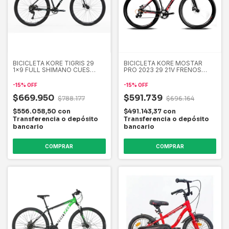
BICICLETA KORE TIGRIS 29
BICICLETA KORE MOSTAR
1x9 FULL SHIMANO CUES
PRO 2023 29 21V FRENOS
DISCO HIDRAULICO
HIDRAULICOS
-
15
%
OFF
-
15
%
OFF
$669.950
$591.739
$788.177
$696.164
$556.058,50
con
$491.143,37
con
Transferencia o depósito
Transferencia o depósito
bancario
bancario
COMPRAR
COMPRAR