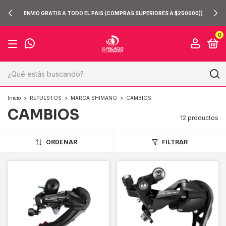
COMPRA TRANQUILO: 6 MESES DE GARANTÍA Y 10 DIAS
50000))
ARREPENTIMIENTO SIN COSTO PARA VOS
0
Inicio
>
REPUESTOS
>
MARCA SHIMANO
>
CAMBIOS
CAMBIOS
12 productos
ORDENAR
FILTRAR