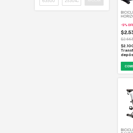
APLICAR
BICIC
HORIZ
240
ELECT
-
5
%
OF
$2.5
$2.66
$2.10
Trans
depós
COM
BICICL