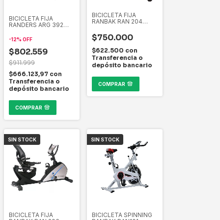
BICICLETA FIJA
BICICLETA FIJA
RANBAK RAN 204
RANDERS ARG 392
HORIZONTAL
MAGNETICA
$750.000
-
12
%
OFF
$622.500
con
$802.559
Transferencia o
$911.999
depósito bancario
$666.123,97
con
Transferencia o
COMPRAR
depósito bancario
COMPRAR
SIN STOCK
SIN STOCK
BICICLETA FIJA
BICICLETA SPINNING