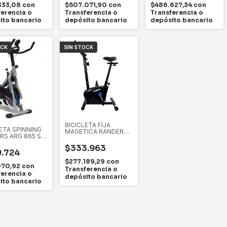
333,08
con
$507.071,90
con
$486.627,34
con
ferencia o
Transferencia o
Transferencia o
ito bancario
depósito bancario
depósito bancario
OCK
SIN STOCK
BICICLETA FIJA
ETA SPINNING
MAGETICA RANDERS
RS ARG 865 SP
ARG 161
10 KG
$333.963
.724
$277.189,29
con
970,92
con
Transferencia o
ferencia o
depósito bancario
ito bancario