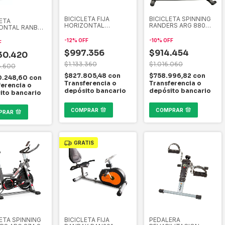
BICICLETA FIJA
BICICLETA SPINNING
LETA
HORIZONTAL
RANDERS ARG 880
ONTAL RANBAK
RECUMBENT
SP-R DISCO 18 KG
RANDERS ARG-6392
ROMAGNETICA
-
12
%
OFF
-
10
%
OFF
F
$997.356
$914.454
30.420
$1.133.360
$1.016.060
3.600
$827.805,48
con
$758.996,82
con
0.248,60
con
Transferencia o
Transferencia o
ferencia o
depósito bancario
depósito bancario
ito bancario
COMPRAR
COMPRAR
PRAR
GRATIS
ETA SPINNING
BICICLETA FIJA
PEDALERA