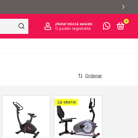
COMPRA TRANQUILO: 6 MESES DE GARANTÍA Y 10 DIAS DE ARREP
0
¡Hola!
Iniciá sesión
O podés registrarte
Ordenar
GRATIS