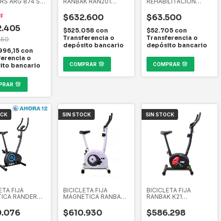
RS ARG 874 SP
RANBAK RAN201
REHABILITACION
13 KG
HORIZONTAL
RANBAK 720
RECUMBENT
KINESIOLOGIA
$632.600
$63.500
FF
.405
$525.058
con
$52.705
con
Transferencia o
Transferencia o
450
depósito bancario
depósito bancario
996,15
con
ferencia o
COMPRAR
COMPRAR
ito bancario
PRAR
OCK
SIN STOCK
SIN STOCK
ETA FIJA
BICICLETA FIJA
BICICLETA FIJA
ICA RANDERS
MAGNETICA RANBAK
RANBAK K21
34
K23 BLANCA
MAGNETICA NEGRA
.076
$610.930
$586.298