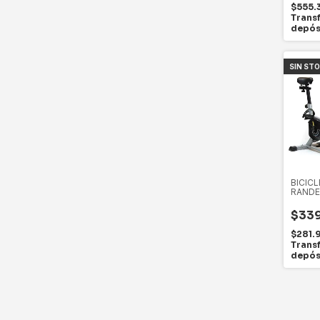
$555.
Trans
depós
SIN ST
BICICL
RANDE
DISCO 
$339
$281.
Trans
depós