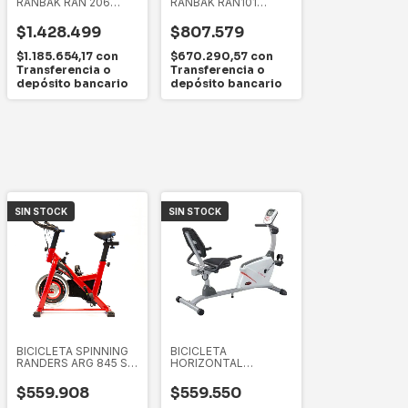
RANBAK RAN 206
RANBAK RAN101
HORIZONTAL 7KG
BLANCA FITNESS
$1.428.499
$807.579
$1.185.654,17
con
$670.290,57
con
Transferencia o
Transferencia o
depósito bancario
depósito bancario
SIN STOCK
SIN STOCK
BICICLETA SPINNING
BICICLETA
RANDERS ARG 845 SP
HORIZONTAL
DISCO 6 KG
RANDERS ARG 2570H
$559.908
$559.550