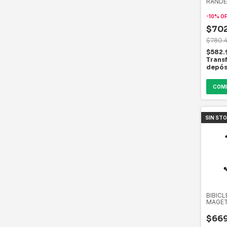
RANDE
DISCO 
-
10
%
O
$702
$780.
$582.
Trans
depós
COM
SIN ST
BIBICL
MAGET
ARG 1
$669