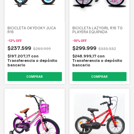
BICICLETA OKYDOKY JUCA
BICICLETA LAZYGIRL R16 TG
R16
PLAYERA EQUIPADA
-
12
%
OFF
-
10
%
OFF
$237.599
$299.999
$269.999
$333.332
$197.207,17
con
$248.999,17
con
Transferencia o depósito
Transferencia o depósito
bancario
bancario
COMPRAR
COMPRAR