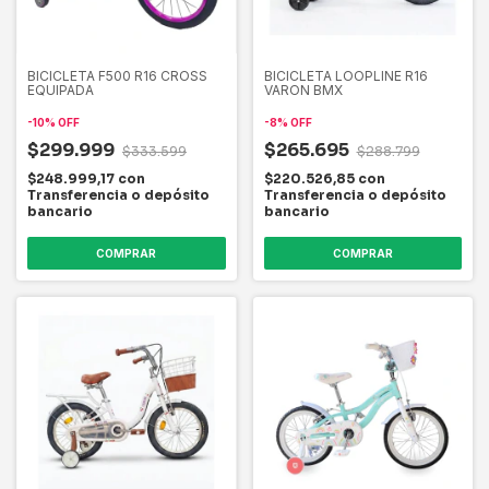
BICICLETA F500 R16 CROSS
BICICLETA LOOPLINE R16
EQUIPADA
VARON BMX
-
10
%
OFF
-
8
%
OFF
$299.999
$265.695
$333.599
$288.799
$248.999,17
con
$220.526,85
con
Transferencia o depósito
Transferencia o depósito
bancario
bancario
COMPRAR
COMPRAR