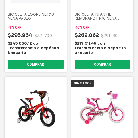
BICICLETA LOOPLINE R16
BICICLETA INFANTIL
NENA PASEO
REMBRANDT R16 NENA
RAINBOW EQUIPADA
-
8
%
OFF
-
10
%
OFF
$295.964
$262.062
$321.700
$291.180
$245.650,12
con
$217.511,46
con
Transferencia o depósito
Transferencia o depósito
bancario
bancario
COMPRAR
SIN STOCK