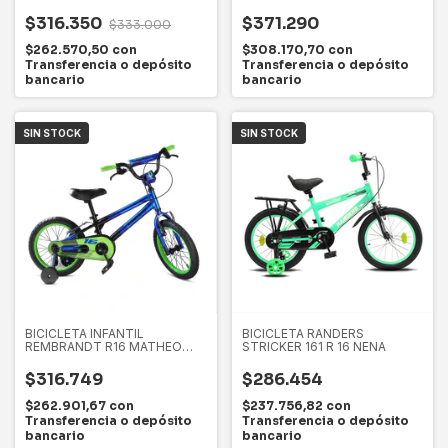
$316.350
$371.290
$333.000
$262.570,50
con
$308.170,70
con
Transferencia o depósito
Transferencia o depósito
bancario
bancario
SIN STOCK
SIN STOCK
BICICLETA INFANTIL
BICICLETA RANDERS
REMBRANDT R16 MATHEO
STRICKER 161 R 16 NENA
UNISEX
$316.749
$286.454
$262.901,67
con
$237.756,82
con
Transferencia o depósito
Transferencia o depósito
bancario
bancario