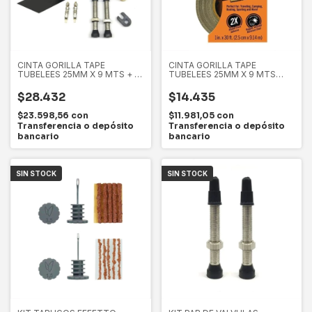
CINTA GORILLA TAPE
CINTA GORILLA TAPE
TUBELEES 25MM X 9 MTS + 2
TUBELEES 25MM X 9 MTS
VALVULAS TUBELESS ENCORE
(MADE IN USA)
60 MM + OBUS TOOL
$28.432
$14.435
$23.598,56
con
$11.981,05
con
Transferencia o depósito
Transferencia o depósito
bancario
bancario
SIN STOCK
SIN STOCK