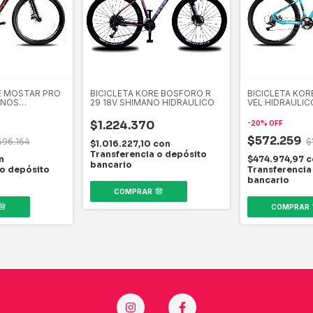
E MOSTAR PRO
BICICLETA KORE BOSFORO R
BICICLETA KOR
ENOS
29 18V SHIMANO HIDRAULICO
VEL HIDRAULIC
$1.224.370
-
20
%
OFF
$572.259
696.164
$
$1.016.227,10
con
Transferencia o depósito
n
$474.974,97
c
bancario
 o depósito
Transferencia
bancario
COMPRAR
COMPRAR