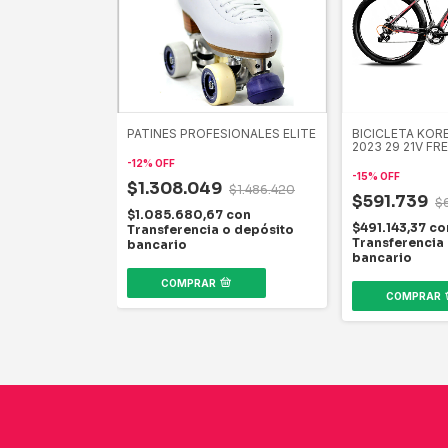
PATINES PROFESIONALES ELITE
BICICLETA KOR
2023 29 21V FR
HIDRAULICOS
-
12
%
OFF
-
15
%
OFF
$1.308.049
$1.486.420
$591.739
$
$1.085.680,67
con
$491.143,37
co
Transferencia o depósito
Transferencia
bancario
bancario
COMPRAR
COMPRAR