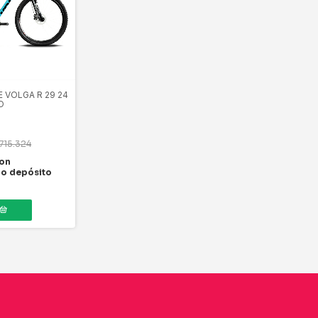
E VOLGA R 29 24
O
715.324
on
 o depósito