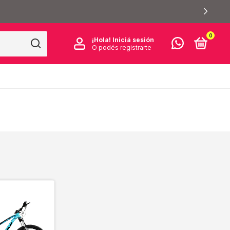
0
¡Hola!
Iniciá sesión
O podés registrarte