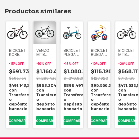
Productos similares
BICICLETA
VENZO
BICICLETA
BICICLETA
BICICLETA
ONALES
KORE
MTB
PLEGABLE
RUEDAS
MTB
MOSTAR
RAPTOR
TERN
MACIZAS
KORE
PRO
29 18V
LINK A7
R12
PERSEO
-
15
%
OFF
-
10
%
OFF
-
15
%
OFF
-
10
%
OFF
-
20
%
OFF
2023 29
2X9
R 20 7V
DOBLE
12
21V
$591.739
DISCO
$1.160.487
$1.080.117
$115.128
SUSPENSI
$568.11
FRENOS
HIDRAULICO
R 26 7V
$696.164
$1.289.430
$1.270.820
$127.920
$710.139
HIDRAULICOS
,96
$491.143,37
$963.204,21
$896.497,11
$95.556,24
$471.532,1
con
con
con
con
con
encia
Transferencia
Transferencia
Transferencia
Transferencia
Transfere
o
o
o
o
o
o
depósito
depósito
depósito
depósito
depósito
o
bancario
bancario
bancario
bancario
bancario
COMPRAR
COMPRAR
COMPRAR
COMPRAR
COMPRAR