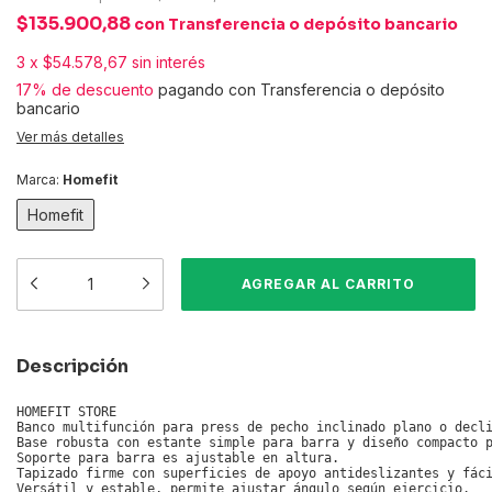
$135.900,88
con
Transferencia o depósito bancario
3
x
$54.578,67
sin interés
17% de descuento
pagando con Transferencia o depósito
bancario
Ver más detalles
Marca:
Homefit
Homefit
Descripción
HOMEFIT STORE

Banco multifunción para press de pecho inclinado plano o decli
Base robusta con estante simple para barra y diseño compacto p
Soporte para barra es ajustable en altura.

Tapizado firme con superficies de apoyo antideslizantes y fáci
Versátil y estable, permite ajustar ángulo según ejercicio.
