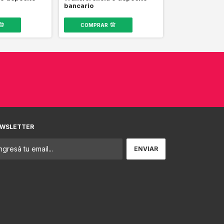
Transferencia
bancario
bancario
COMPRAR
COMPRAR
WSLETTER