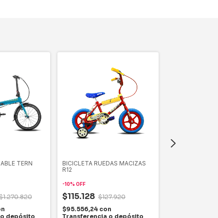
GABLE TERN
BICICLETA RUEDAS MACIZAS
BICICLETA MTB
R12
DOBLE SUSPENS
-
10
%
OFF
-
20
%
OFF
$115.128
$1.270.820
$127.920
$568.111
$71
on
$95.556,24
con
$471.532,13
co
 o depósito
Transferencia o depósito