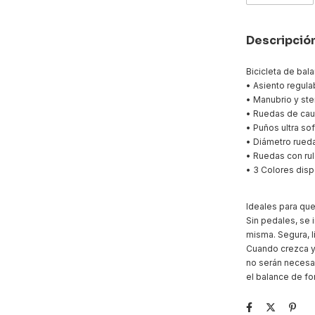
Descripció
Bicicleta de bal
• Asiento regulab
• Manubrio y ste
• Ruedas de cau
• Puños ultra sof
• Diámetro rued
• Ruedas con r
• 3 Colores disp
Ideales para que 
Sin pedales, se i
misma. Segura, li
Cuando crezca y
no serán necesa
el balance de fo