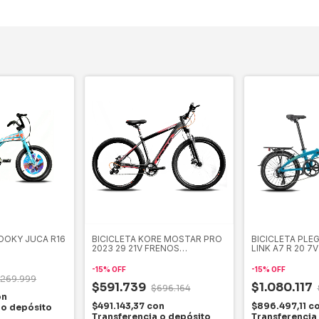
DOKY JUCA R16
BICICLETA KORE MOSTAR PRO
BICICLETA PLE
2023 29 21V FRENOS
LINK A7 R 20 7V
HIDRAULICOS
-
15
%
OFF
-
15
%
OFF
269.999
$591.739
$1.080.117
$696.164
on
$491.143,37
con
$896.497,11
c
 o depósito
Transferencia o depósito
Transferencia