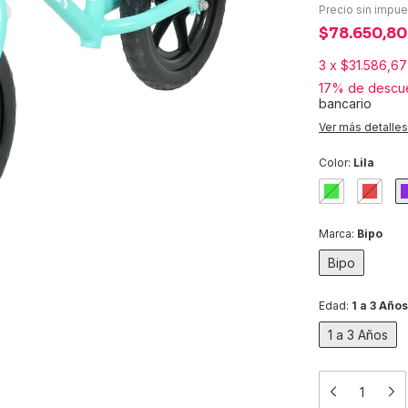
Precio sin impu
$78.650,8
3
x
$31.586,67
17% de descu
bancario
Ver más detalles
Color:
Lila
Marca:
Bipo
Bipo
Edad:
1 a 3 Años
1 a 3 Años