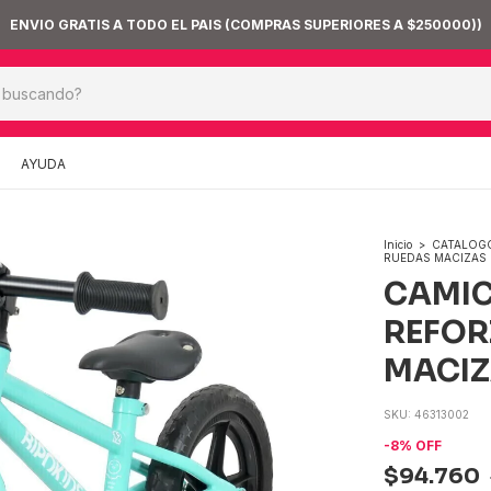
COMPRA TRANQ
AYUDA
Inicio
>
CATALOGO
RUEDAS MACIZAS
CAMIC
REFOR
MACI
SKU:
46313002
-
8
%
OFF
$94.760