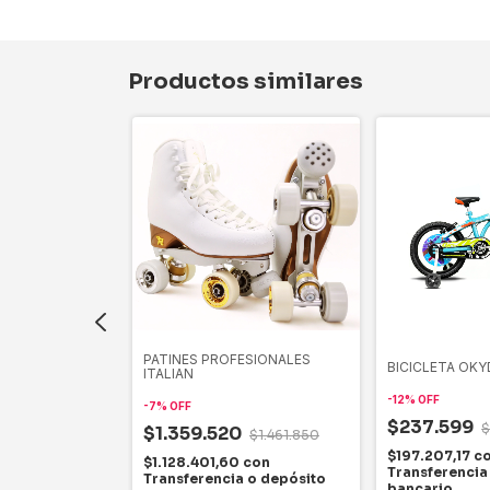
Productos similares
PATINES PROFESIONALES
DAL KARG
BICICLETA OKY
ITALIAN
IBRE K01
-
12
%
OFF
-
7
%
OFF
$237.599
$
$1.359.520
$1.461.850
$332.133
$197.207,17
c
$1.128.401,60
con
on
Transferencia
Transferencia o depósito
 o depósito
bancario