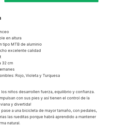
n
anceo
le en altura
n tipo MTB de aluminio
cho excelente calidad
t
a 32 cm
ulemanes
onibles: Rojo, Violeta y Turquesa
los niños desarrollen fuerza, equilibrio y confianza.
mpulsan con sus pies y así tienen el control de la
viana y divertida!
 pase a una bicicleta de mayor tamaño, con pedales,
rias las rueditas porque habrá aprendido a mantener
rma natural.