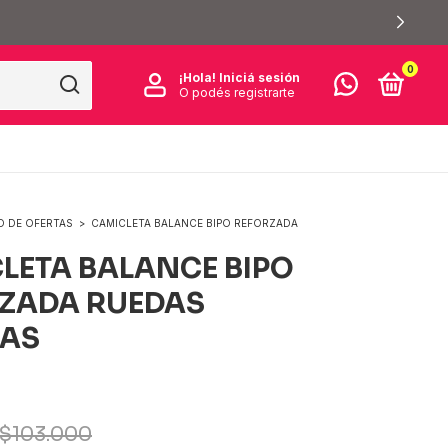
UILO: 6 MESES DE GARANTÍA Y 10 DIAS DE ARREPENTIMIENTO SIN C
0
¡Hola!
Iniciá sesión
O podés registrarte
 DE OFERTAS
>
CAMICLETA BALANCE BIPO REFORZADA
LETA BALANCE BIPO
ZADA RUEDAS
ZAS
$103.000