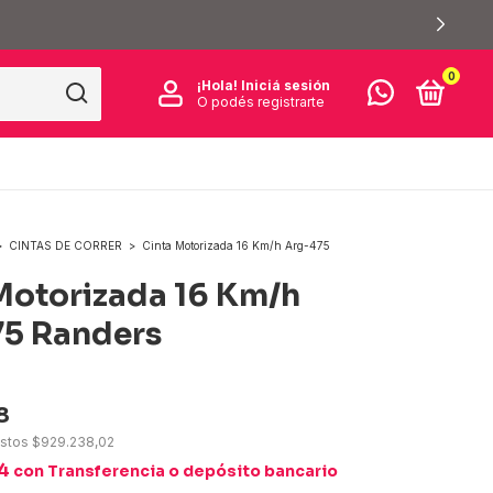
PRODUCTOS DESTACADOS DEL MES - HOTDEALS
0
¡Hola!
Iniciá sesión
O podés registrarte
>
CINTAS DE CORRER
>
Cinta Motorizada 16 Km/h Arg-475
Motorizada 16 Km/h
5 Randers
8
estos
$929.238,02
74
con
Transferencia o depósito bancario