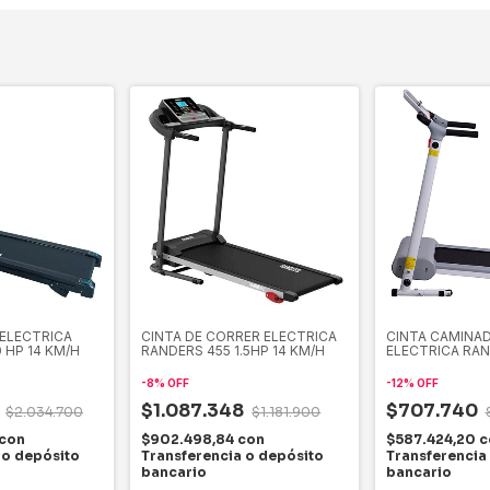
 ELECTRICA
CINTA DE CORRER ELECTRICA
CINTA CAMINA
 HP 14 KM/H
RANDERS 455 1.5HP 14 KM/H
ELECTRICA RANB
8 KM/H
-
8
%
OFF
-
12
%
OFF
6
$1.087.348
$707.740
$2.034.700
$1.181.900
con
$902.498,84
con
$587.424,20
c
 o depósito
Transferencia o depósito
Transferencia
bancario
bancario