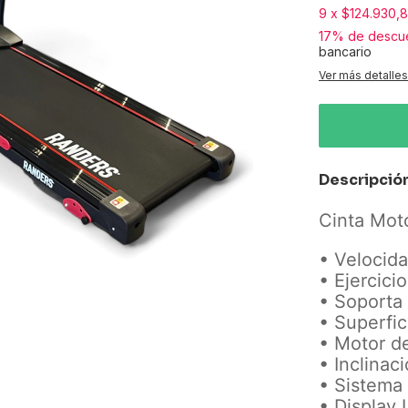
9
x
$124.930,
17% de descu
bancario
Ver más detalles
Descripció
Cinta Mot
• Velocida
• Ejercici
• Soporta
• Superfic
• Motor de
• Inclinac
• Sistema
• Display