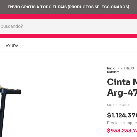
AYUDA
Inicio
>
FITNESS
Randers
Cinta 
Arg-47
SKU:
51554505
$1.124.37
Precio sin impu
$933.233,