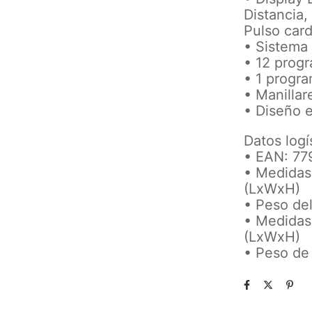
Distancia,
Pulso card
• Sistema
• 12 prog
• 1 progra
• Manillar
• Diseño 
Datos logí
• EAN: 77
• Medidas
(LxWxH)
• Peso de
• Medidas 
(LxWxH)
• Peso de 