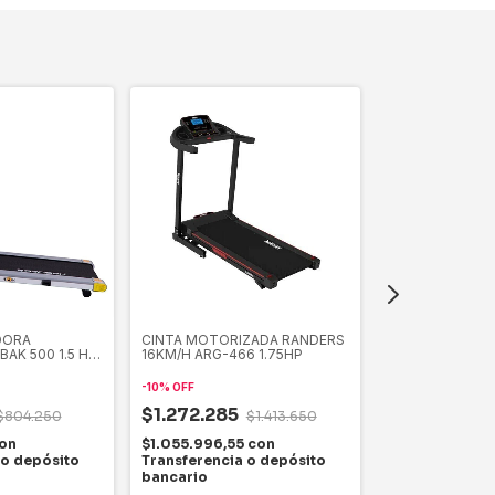
DORA
CINTA MOTORIZADA RANDERS
Cinta De Correr
AK 500 1.5 HP
16KM/H ARG-466 1.75HP
Negro 3.25hp 1
-
10
%
OFF
$2.500.00
$1.272.285
$804.250
$1.413.650
$2.075.000
c
on
$1.055.996,55
con
Transferencia
 o depósito
Transferencia o depósito
bancario
bancario