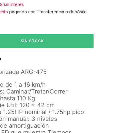
89
sin interés
ento
pagando con Transferencia o depósito
n
orizada ARG-475
d de 1 a 16 km/h
os: Caminar/Trotar/Correr
 hasta 110 Kg
ie Util: 120 x 42 cm
 1.25HP nominal / 1.75hp pico
ión manual: 3 niveles
 de amortiguación
 LED que muestra Tiempos,