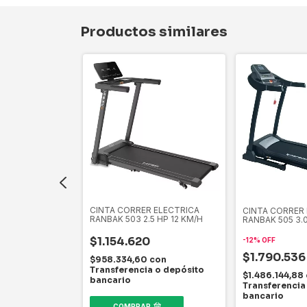
Productos similares
CINTA CORRER ELECTRICA
RER ELECTRICA
CINTA CORRER
RANBAK 503 2.5 HP 12 KM/H
470 VEL 16KM
RANBAK 505 3.0
$1.154.620
-
12
%
OFF
$1.790.53
$958.334,60
con
con
Transferencia o depósito
 o depósito
$1.486.144,88
bancario
Transferencia
bancario
COMPRAR