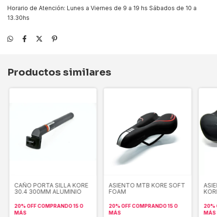
Horario de Atención: Lunes a Viernes de 9 a 19 hs Sábados de 10 a
13.30hs
Productos similares
CAÑO PORTA SILLA KORE
ASIENTO MTB KORE SOFT
ASI
30.4 300MM ALUMINIO
FOAM
KOR
20% OFF
COMPRANDO 15 O
20% OFF
COMPRANDO 15 O
20% 
MÁS
MÁS
MÁS