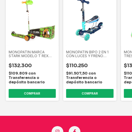
MONOPATIN MARCA
MONOPATIN BIPO 2 EN 1
MON
STARK MODELO T REX
CON LUCES Y FRENO
TRE
SCOOTER
SCOOTER
$132.300
$110.250
$1
$109.809
con
$91.507,50
con
$110
Transferencia o
Transferencia o
Tran
depósito bancario
depósito bancario
dep
COMPRAR
COMPRAR