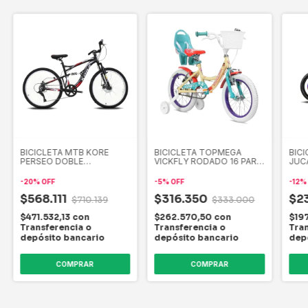
BICICLETA MTB KORE
BICICLETA TOPMEGA
BIC
PERSEO DOBLE
VICKFLY RODADO 16 PARA
JUC
SUSPENSION R 26 7V
NENA
-
20
%
OFF
-
5
%
OFF
-
12
$568.111
$316.350
$2
$710.139
$333.000
$471.532,13
con
$262.570,50
con
$19
Transferencia o
Transferencia o
Tran
depósito bancario
depósito bancario
dep
COMPRAR
COMPRAR