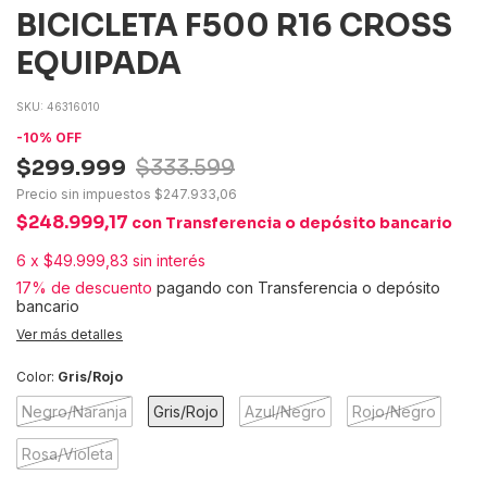
BICICLETA F500 R16 CROSS
EQUIPADA
SKU:
46316010
-
10
%
OFF
$299.999
$333.599
Precio sin impuestos
$247.933,06
$248.999,17
con
Transferencia o depósito bancario
6
x
$49.999,83
sin interés
17% de descuento
pagando con Transferencia o depósito
bancario
Ver más detalles
Color:
Gris/Rojo
Negro/Naranja
Gris/Rojo
Azul/Negro
Rojo/Negro
Rosa/Violeta