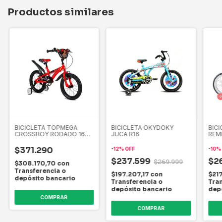
Productos similares
BICICLETA TOPMEGA
BICICLETA OKYDOKY
BICI
CROSSBOY RODADO 16
JUCA R16
REM
CON ESTABILIZADORES
RAI
$371.290
-
12
%
OFF
-
10
$237.599
$2
$269.999
$308.170,70
con
Transferencia o
$197.207,17
con
$217
depósito bancario
Transferencia o
Tran
depósito bancario
dep
COMPRAR
COMPRAR