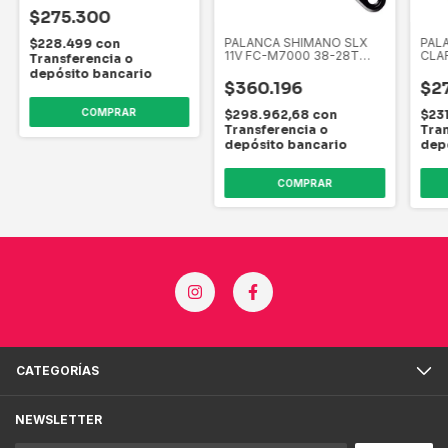
$275.300
PALANCA SHIMANO SLX
PAL
$228.499
con
11V FC-M7000 38-28T
CLAR
Transferencia o
175MM
HOL
depósito bancario
$360.196
$2
$298.962,68
con
$23
Transferencia o
Tran
depósito bancario
dep
CATEGORÍAS
NEWSLETTER