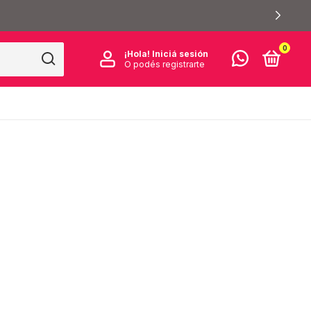
0
¡Hola!
Iniciá sesión
O podés registrarte