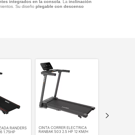
tes integrados en la consola
. La
inclinación
amientos. Su diseño
plegable con descenso
SIN STOCK
CINTA CORRER ELECTRICA
ZADA RANDERS
CINTA DE CORR
RANBAK 503 2.5 HP 12 KM/H
6 1.75HP
RANDERS ARG-4