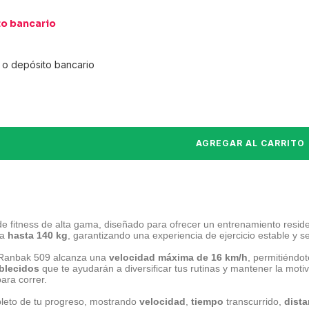
to bancario
o depósito bancario
e fitness de alta gama, diseñado para ofrecer un entrenamiento residen
ta
hasta 140 kg
, garantizando una experiencia de ejercicio estable y s
a Ranbak 509 alcanza una
velocidad máxima de 16 km/h
, permitiéndo
blecidos
que te ayudarán a diversificar tus rutinas y mantener la moti
ara correr.
pleto de tu progreso, mostrando
velocidad
,
tiempo
transcurrido,
dista