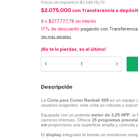
Precio sin impuestos
$2.066.115,70
$2.075.000
con
Transferencia o depósi
9
x
$277.777,78
sin interés
17% de descuento
pagando con Transferencia 
Ver más detalles
¡No te lo pierdas, es el último!
Descripción
La
Cinta para Correr Ranbak 509
es un equipo d
usuarios exigentes, esta cinta es robusta y sopor
Equipada con un potente
motor de 3,25 HPP
, l
carreras intensas. Ofrece
15 programas preesta
cm
proporciona una superficie amplia y cómoda p
El
display
integrado te brinda un monitoreo com