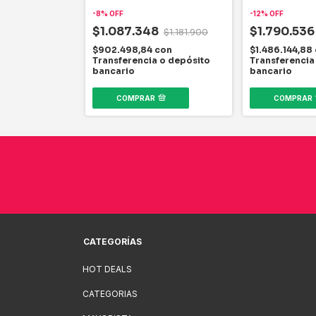
4
-
8
%
OFF
-
12
%
OFF
$1.087.348
$1.790.53
$1.181.900
2
con
 o depósito
$902.498,84
con
$1.486.144,88
Transferencia o depósito
Transferencia
bancario
bancario
COMPRAR
COMPRAR
CATEGORÍAS
HOT DEALS
CATEGORIAS