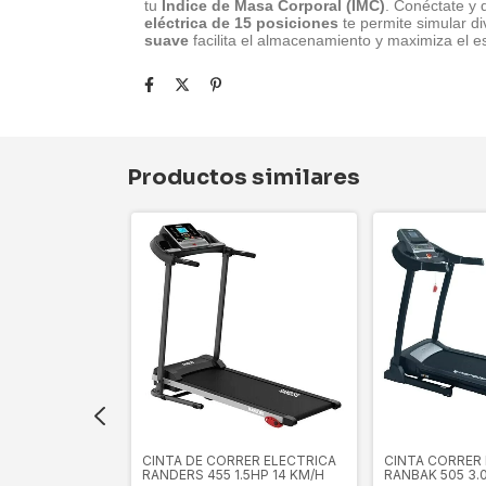
tu
Índice de Masa Corporal (IMC)
. Conéctate y d
eléctrica de 15 posiciones
te permite simular d
suave
facilita el almacenamiento y maximiza el e
Productos similares
 ELECTRICA
CINTA DE CORRER ELECTRICA
CINTA CORRER
0 HP 20 KM/H
RANDERS 455 1.5HP 14 KM/H
RANBAK 505 3.0