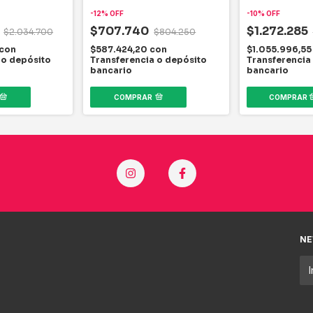
8 KM/H
-
12
%
OFF
-
10
%
OFF
6
$707.740
$1.272.285
$2.034.700
$804.250
con
$587.424,20
con
$1.055.996,5
 o depósito
Transferencia o depósito
Transferencia
bancario
bancario
COMPRAR
NE