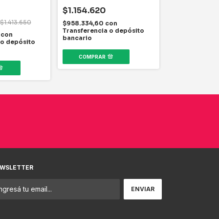
$1.154.620
$806.688
$1.413.650
$958.334,60
con
$669.551,04
c
Transferencia o depósito
5
con
Transferencia
bancario
 o depósito
bancario
COMPRAR
WSLETTER