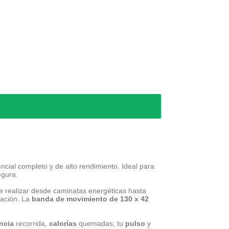
cial completo y de alto rendimiento. Ideal para
egura.
te realizar desde caminatas energéticas hasta
vación. La
banda de movimiento de 130 x 42
ncia
recorrida,
calorías
quemadas, tu
pulso
y